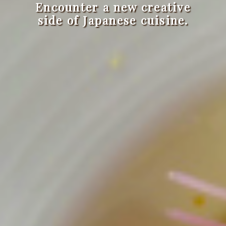
Feel a spirit of Japanese spirit
Encounter a new creative
side of Japanese cuisine.
and Western talent.