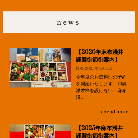
news
【2026年麻布淺井
謹製御節御案内】
投稿: 2025年9月15日
今年度のお節料理の予約
を開始いたします。和魂
洋才枠を設けない、麻布
淺…
Read more
【2025年麻布淺井
謹製御節御案内】