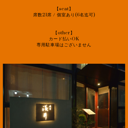
【seat】
席数21席 / 個室あり(6名迄可)
【other】
カード払いOK
専用駐車場はございません